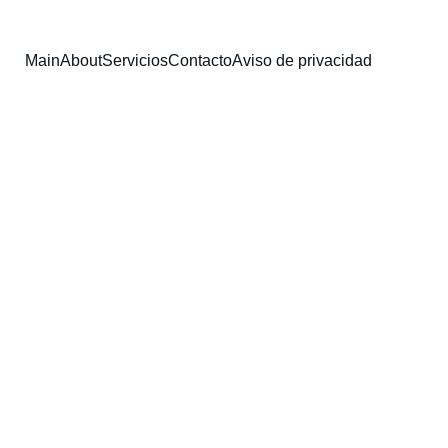
Main
About
Servicios
Contacto
Aviso de privacidad
do CRAWN
ocios rentables y 